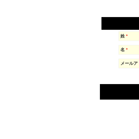
姓
名
メールア