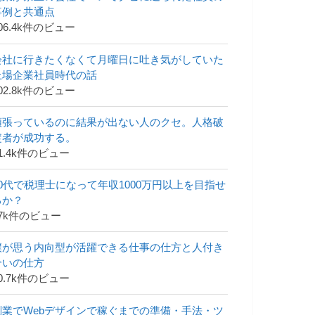
事例と共通点
06.4k件のビュー
会社に行きたくなくて月曜日に吐き気がしていた
上場企業社員時代の話
02.8k件のビュー
頑張っているのに結果が出ない人のクセ。人格破
綻者が成功する。
1.4k件のビュー
30代で税理士になって年収1000万円以上を目指せ
るか？
47k件のビュー
僕が思う内向型が活躍できる仕事の仕方と人付き
合いの仕方
0.7k件のビュー
副業でWebデザインで稼ぐまでの準備・手法・ツ