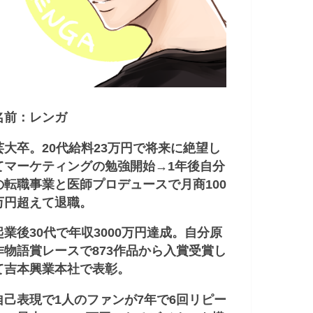
名前：レンガ
芸大卒。20代給料23万円で将来に絶望し
てマーケティングの勉強開始→1年後自分
の転職事業と医師プロデュースで月商100
万円超えて退職。
起業後30代で年収3000万円達成。自分原
作物語賞レースで873作品から入賞受賞し
て吉本興業本社で表彰。
自己表現で1人のファンが7年で6回リピー