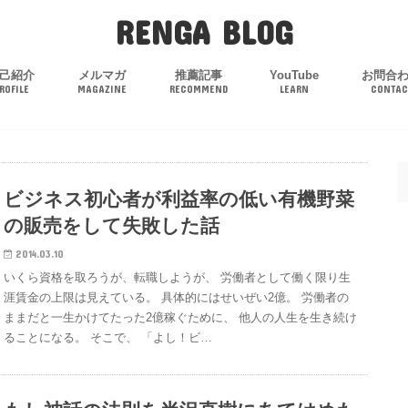
RENGA BLOG
己紹介
メルマガ
推薦記事
YouTube
お問合
ROFILE
MAGAZINE
RECOMMEND
LEARN
CONTAC
ビジネス初心者が利益率の低い有機野菜
の販売をして失敗した話
2014.03.10
いくら資格を取ろうが、転職しようが、 労働者として働く限り生
涯賃金の上限は見えている。 具体的にはせいぜい2億。 労働者の
ままだと一生かけてたった2億稼ぐために、 他人の人生を生き続け
ることになる。 そこで、 「よし！ビ…