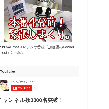
hibuyaCross-FMラジオ番組『加藤望のKawaiit
elect』に出演。
YouTube
チャンネル数3300名突破！