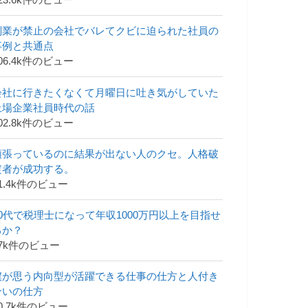
23.6k件のビュー
副業が禁止の会社でバレてクビに迫られた社員の
事例と共通点
06.4k件のビュー
会社に行きたくなくて月曜日に吐き気がしていた
上場企業社員時代の話
02.8k件のビュー
頑張っているのに結果が出ない人のクセ。人格破
綻者が成功する。
1.4k件のビュー
30代で税理士になって年収1000万円以上を目指せ
るか？
47k件のビュー
僕が思う内向型が活躍できる仕事の仕方と人付き
合いの仕方
0.7k件のビュー