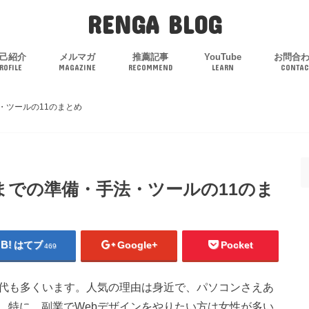
RENGA BLOG
己紹介
メルマガ
推薦記事
YouTube
お問合
ROFILE
MAGAZINE
RECOMMEND
LEARN
CONTAC
・ツールの11のまとめ
までの準備・手法・ツールの11のま
はてブ
Google+
Pocket
469
時代も多くいます。人気の理由は身近で、パソコンさえあ
。特に、副業でWebデザインをやりたい方は女性が多い