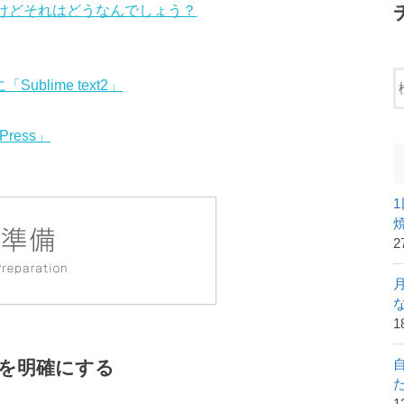
らしいけどそれはどうなんでしょう？
blime text2」
ress」
2
1
」を明確にする