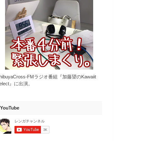
hibuyaCross-FMラジオ番組『加藤望のKawaiit
elect』に出演。
YouTube