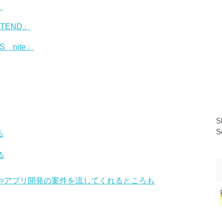
く
TEND」
 nite」
S
S
る
る
インやアプリ開発の案件を流してくれるところも