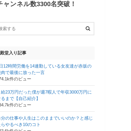
チャンネル数3300名突破！
殿堂入り記事
1日12時間労働を14連勤している女友達が赤坂の
焼肉で最後に放った一言
74.1k件のビュー
月給23万円だった僕が週7暇人で年収3000万円に
なるまで【自己紹介】
84.7k件のビュー
自分の仕事や人生はこのままでいいのか？と感じ
たらやるべき10のコト