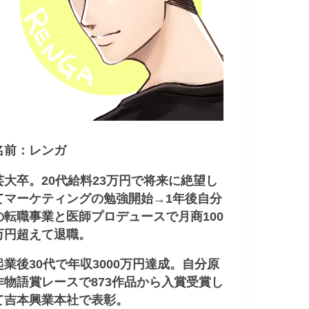
名前：レンガ
芸大卒。20代給料23万円で将来に絶望し
てマーケティングの勉強開始→1年後自分
の転職事業と医師プロデュースで月商100
万円超えて退職。
起業後30代で年収3000万円達成。自分原
作物語賞レースで873作品から入賞受賞し
て吉本興業本社で表彰。