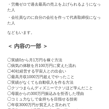
・労働ゼロで過去最高の売上を上げられるようになっ
た人
・会社員なのに自分の会社を作って代表取締役になっ
た人
などもいます。
＜ 内容の一部 ＞
◯実績0から月1万円を稼ぐ方法
◯病気の体験を月100万円に変えた流れ
◯40社経営する宇宙人との出会い
◯最高月収1000万円超えでやったこと
◯実績がなくても自動収入を作る方法
◯クソつまらんディズニーでクソほど学んだこと
◯母親からの300万円振込みを拒否した理由
◯コミュ力なしで金持ちを目指せる技術
◯年収3000万円が貧乏人と言われて