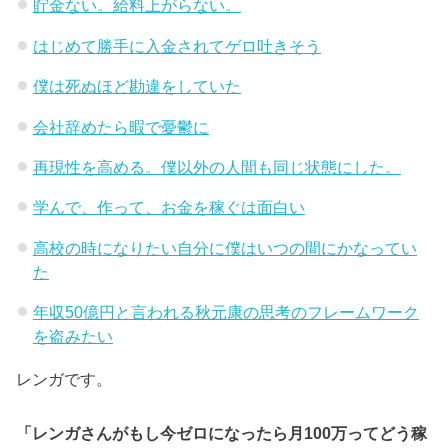
貯金ない。給料上がらない。
はじめて勝手に入金されてゲロ吐きそう
僕は死ぬほど勘違をしていた
会社辞めたら暇で憂鬱に
再現性を高める。僕以外の人間も同じ状態にした。
学んで、作って、お金を稼ぐは面白い
高校の時になりたい自分に僕はいつの間にかなってい
た
年収50億円と言われる秋元康の思考のフレームワーク
を盗みたい
レンガです。
「レンガさんがもし今ゼロになったら月100万ってどう稼