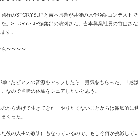
発祥のSTORYS.JPと吉本興業が共催の原作物語コンテストで
た。STORYS.JP編集部の清瀬さん、吉本興業社員の竹山さ
します。
から〜〜〜〜
eに昔弾いたピアノの音源をアップしたら「勇気をもらった」「感
た。なので当時の体験をシェアしたいと思う。
ものから逃げて生きてきた。やりたくないことからは徹底的に
げまくった。
した後の人生の教訓にもなっているので、もし今何か挑戦して