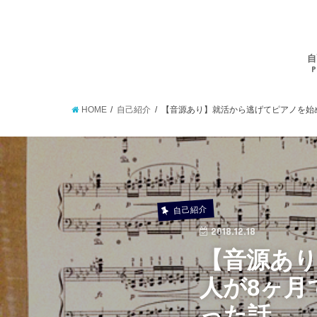
自
P
HOME
自己紹介
【音源あり】就活から逃げてピアノを始
自己紹介
2018.12.18
【音源あ
人が8ヶ月
った話