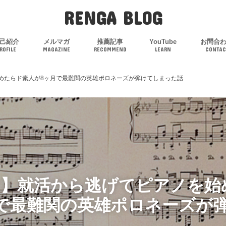
RENGA BLOG
己紹介
メルマガ
推薦記事
YouTube
お問合
ROFILE
MAGAZINE
RECOMMEND
LEARN
CONTAC
めたらド素人が8ヶ月で最難関の英雄ポロネーズが弾けてしまった話
り】就活から逃げてピアノを始
で最難関の英雄ポロネーズが