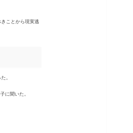
べきことから現実逃
った。
M子に聞いた。