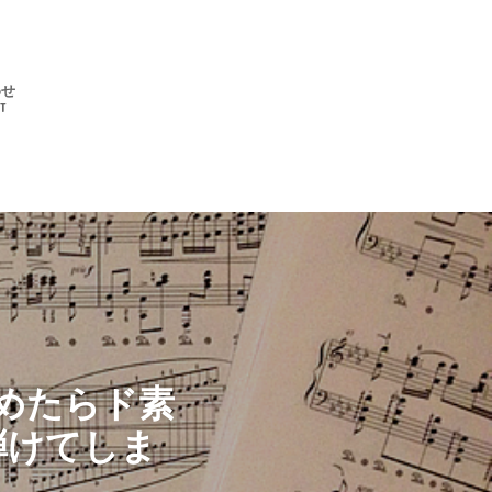
わせ
T
めたらド素
弾けてしま