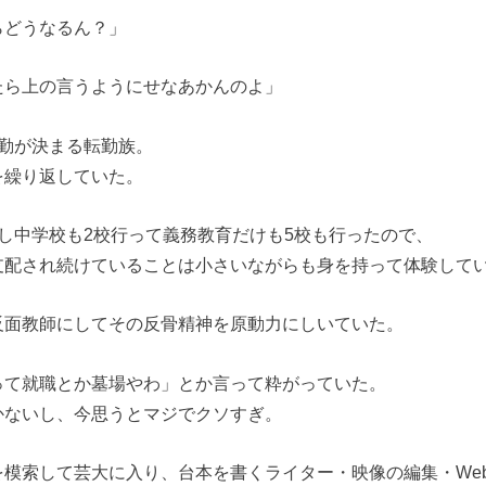
らどうなるん？」
たら上の言うようにせなあかんのよ」
転勤が決まる転勤族。
を繰り返していた。
し中学校も2校行って義務教育だけも5校も行ったので、
支配され続けていることは小さいながらも身を持って体験して
反面教師にしてその反骨精神を原動力にしいていた。
って就職とか墓場やわ」とか言って粋がっていた。
かないし、今思うとマジでクソすぎ。
を模索して芸大に入り、台本を書くライター・映像の編集・We