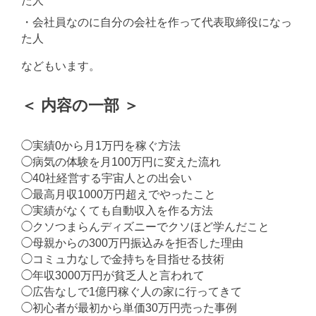
た人
・会社員なのに自分の会社を作って代表取締役になっ
た人
などもいます。
＜ 内容の一部 ＞
◯実績0から月1万円を稼ぐ方法
◯病気の体験を月100万円に変えた流れ
◯40社経営する宇宙人との出会い
◯最高月収1000万円超えでやったこと
◯実績がなくても自動収入を作る方法
◯クソつまらんディズニーでクソほど学んだこと
◯母親からの300万円振込みを拒否した理由
◯コミュ力なしで金持ちを目指せる技術
◯年収3000万円が貧乏人と言われて
◯広告なしで1億円稼ぐ人の家に行ってきて
◯初心者が最初から単価30万円売った事例