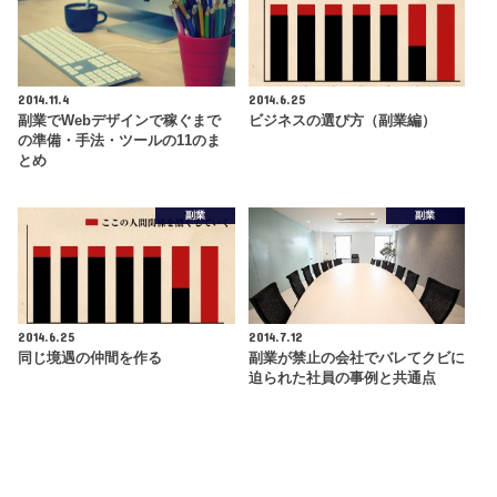
2014.11.4
2014.6.25
副業でWebデザインで稼ぐまで
ビジネスの選び方（副業編）
の準備・手法・ツールの11のま
とめ
副業
副業
2014.6.25
2014.7.12
同じ境遇の仲間を作る
副業が禁止の会社でバレてクビに
迫られた社員の事例と共通点