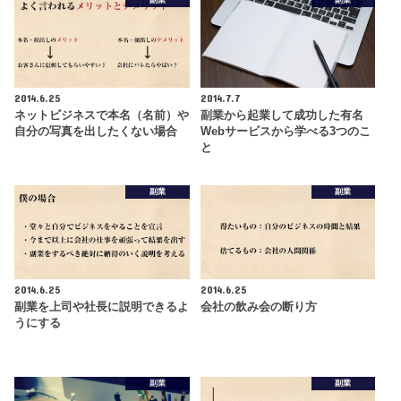
2014.6.25
2014.7.7
ネットビジネスで本名（名前）や
副業から起業して成功した有名
自分の写真を出したくない場合
Webサービスから学べる3つのこ
と
副業
副業
2014.6.25
2014.6.25
副業を上司や社長に説明できるよ
会社の飲み会の断り方
うにする
副業
副業