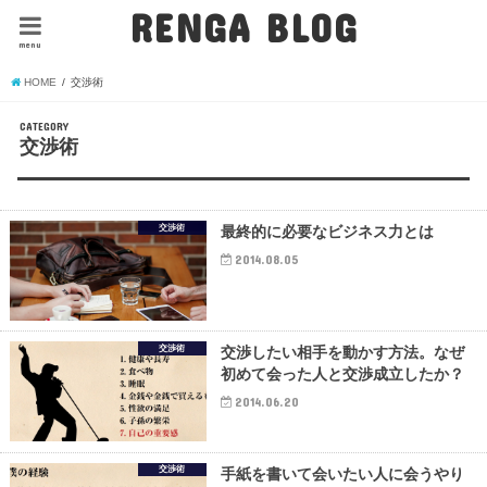
RENGA BLOG
menu
HOME
交渉術
CATEGORY
交渉術
交渉術
最終的に必要なビジネス力とは
2014.08.05
交渉術
交渉したい相手を動かす方法。なぜ
初めて会った人と交渉成立したか？
2014.06.20
交渉術
手紙を書いて会いたい人に会うやり