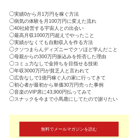
◯実績0から月1万円を稼ぐ方法
◯病気の体験を月100万円に変えた流れ
◯40社経営する宇宙人との出会い
◯最高月収1000万円超えでやったこと
◯実績がなくても自動収入を作る方法
◯クソつまらんディズニーでクソほど学んだこと
◯母親からの300万円振込みを拒否した理由
◯コミュ力なしで金持ちを目指せる技術
◯年収3000万円が貧乏人と言われて
◯広告なしで1億円稼ぐ人の家に行ってきて
◯初心者が最初から単価30万円売った事例
◯音楽のVIP席に43,900円払ってみて
◯スナックを今まで小馬鹿にしてたので謝りたい
無料でメールマガジンを読む