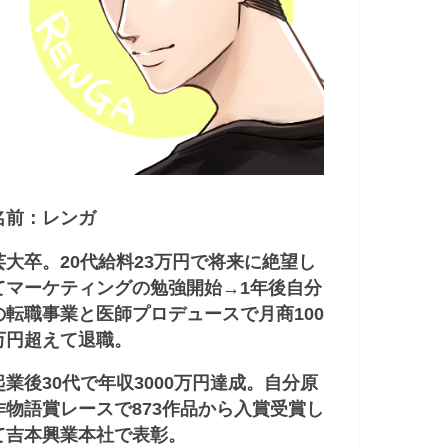
名前：レンガ
芸大卒。20代給料23万円で将来に絶望し
てマーケティングの勉強開始→1年後自分
の転職事業と医師プロデュースで月商100
万円超えて退職。
起業後30代で年収3000万円達成。自分原
作物語賞レースで873作品から入賞受賞し
て吉本興業本社で表彰。