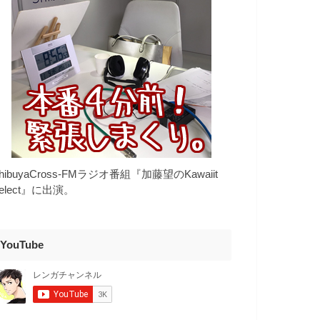
hibuyaCross-FMラジオ番組『加藤望のKawaiit
elect』に出演。
YouTube