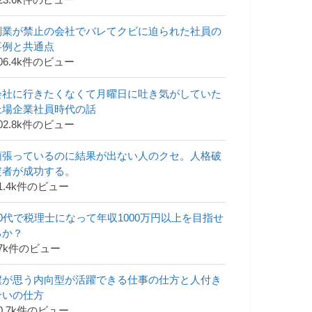
23.6k件のビュー
副業が禁止の会社でバレてクビに迫られた社員の
事例と共通点
06.4k件のビュー
会社に行きたくなくて月曜日に吐き気がしていた
上場企業社員時代の話
02.8k件のビュー
頑張っているのに結果が出ない人のクセ。人格破
綻者が成功する。
1.4k件のビュー
30代で税理士になって年収1000万円以上を目指せ
るか？
47k件のビュー
僕が思う内向型が活躍できる仕事の仕方と人付き
合いの仕方
0.7k件のビュー