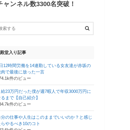
チャンネル数3300名突破！
殿堂入り記事
1日12時間労働を14連勤している女友達が赤坂の
焼肉で最後に放った一言
74.1k件のビュー
月給23万円だった僕が週7暇人で年収3000万円に
なるまで【自己紹介】
84.7k件のビュー
自分の仕事や人生はこのままでいいのか？と感じ
たらやるべき10のコト