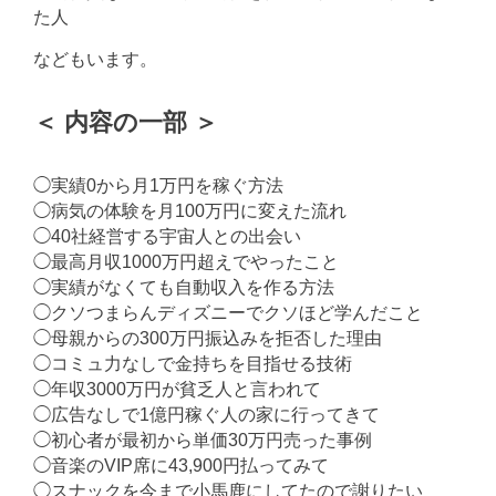
た人
などもいます。
＜ 内容の一部 ＞
◯実績0から月1万円を稼ぐ方法
◯病気の体験を月100万円に変えた流れ
◯40社経営する宇宙人との出会い
◯最高月収1000万円超えでやったこと
◯実績がなくても自動収入を作る方法
◯クソつまらんディズニーでクソほど学んだこと
◯母親からの300万円振込みを拒否した理由
◯コミュ力なしで金持ちを目指せる技術
◯年収3000万円が貧乏人と言われて
◯広告なしで1億円稼ぐ人の家に行ってきて
◯初心者が最初から単価30万円売った事例
◯音楽のVIP席に43,900円払ってみて
◯スナックを今まで小馬鹿にしてたので謝りたい