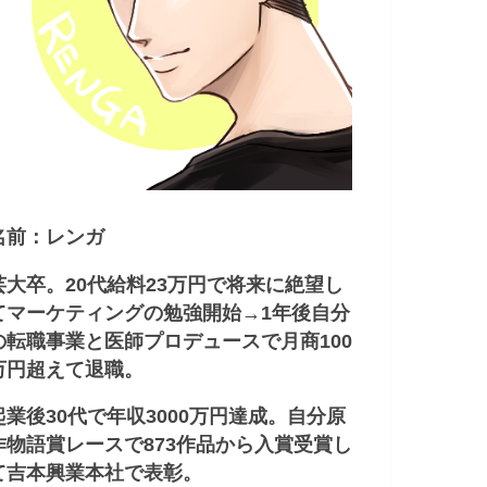
名前：レンガ
芸大卒。20代給料23万円で将来に絶望し
てマーケティングの勉強開始→1年後自分
の転職事業と医師プロデュースで月商100
万円超えて退職。
起業後30代で年収3000万円達成。自分原
作物語賞レースで873作品から入賞受賞し
て吉本興業本社で表彰。