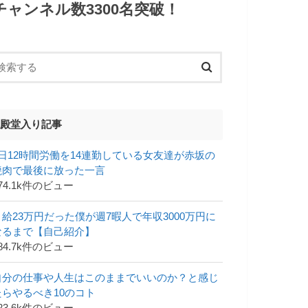
チャンネル数3300名突破！
殿堂入り記事
1日12時間労働を14連勤している女友達が赤坂の
焼肉で最後に放った一言
74.1k件のビュー
月給23万円だった僕が週7暇人で年収3000万円に
なるまで【自己紹介】
84.7k件のビュー
自分の仕事や人生はこのままでいいのか？と感じ
たらやるべき10のコト