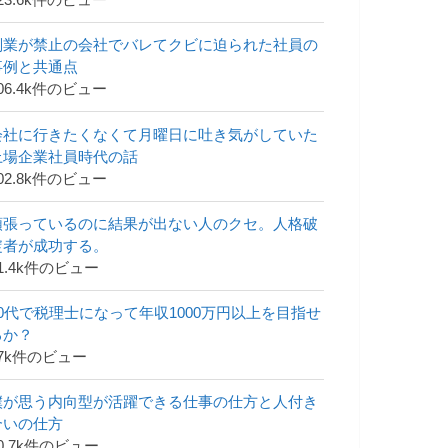
23.6k件のビュー
副業が禁止の会社でバレてクビに迫られた社員の
事例と共通点
06.4k件のビュー
会社に行きたくなくて月曜日に吐き気がしていた
上場企業社員時代の話
02.8k件のビュー
頑張っているのに結果が出ない人のクセ。人格破
綻者が成功する。
1.4k件のビュー
30代で税理士になって年収1000万円以上を目指せ
るか？
47k件のビュー
僕が思う内向型が活躍できる仕事の仕方と人付き
合いの仕方
0.7k件のビュー