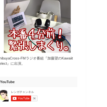
hibuyaCross-FMラジオ番組『加藤望のKawaiit
elect』に出演。
YouTube