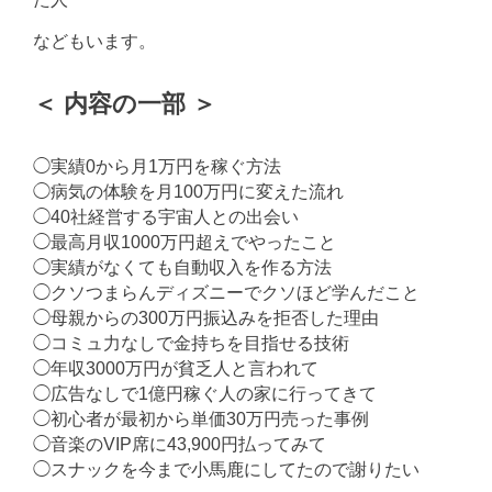
などもいます。
＜ 内容の一部 ＞
◯実績0から月1万円を稼ぐ方法
◯病気の体験を月100万円に変えた流れ
◯40社経営する宇宙人との出会い
◯最高月収1000万円超えでやったこと
◯実績がなくても自動収入を作る方法
◯クソつまらんディズニーでクソほど学んだこと
◯母親からの300万円振込みを拒否した理由
◯コミュ力なしで金持ちを目指せる技術
◯年収3000万円が貧乏人と言われて
◯広告なしで1億円稼ぐ人の家に行ってきて
◯初心者が最初から単価30万円売った事例
◯音楽のVIP席に43,900円払ってみて
◯スナックを今まで小馬鹿にしてたので謝りたい