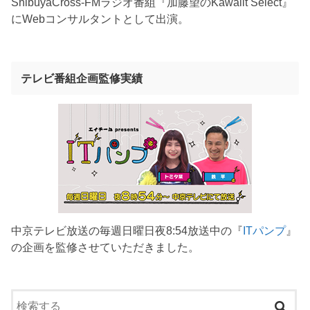
ShibuyaCross-FMラジオ番組『加藤望のKawaiit Select』
にWebコンサルタントとして出演。
テレビ番組企画監修実績
中京テレビ放送の毎週日曜日夜8:54放送中の『
ITパンプ
』
の企画を監修させていただきました。