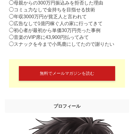
◯母親からの300万円振込みを拒否した理由
◯コミュ力なしで金持ちを目指せる技術
◯年収3000万円が貧乏人と言われて
◯広告なしで1億円稼ぐ人の家に行ってきて
◯初心者が最初から単価30万円売った事例
◯音楽のVIP席に43,900円払ってみて
◯スナックを今まで小馬鹿にしてたので謝りたい
無料でメールマガジンを読む
プロフィール