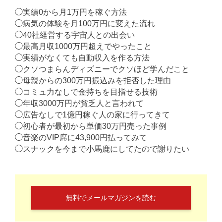
◯実績0から月1万円を稼ぐ方法
◯病気の体験を月100万円に変えた流れ
◯40社経営する宇宙人との出会い
◯最高月収1000万円超えでやったこと
◯実績がなくても自動収入を作る方法
◯クソつまらんディズニーでクソほど学んだこと
◯母親からの300万円振込みを拒否した理由
◯コミュ力なしで金持ちを目指せる技術
◯年収3000万円が貧乏人と言われて
◯広告なしで1億円稼ぐ人の家に行ってきて
◯初心者が最初から単価30万円売った事例
◯音楽のVIP席に43,900円払ってみて
◯スナックを今まで小馬鹿にしてたので謝りたい
無料でメールマガジンを読む