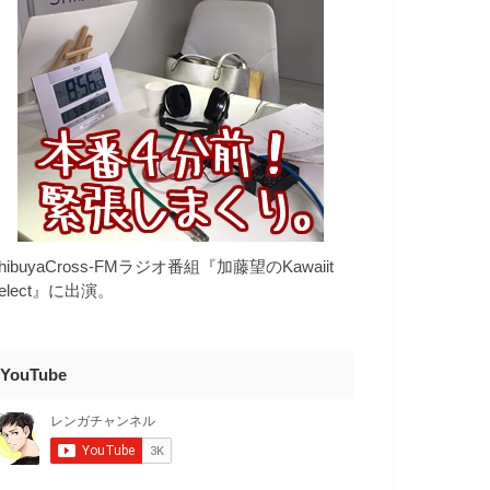
hibuyaCross-FMラジオ番組『加藤望のKawaiit
elect』に出演。
YouTube