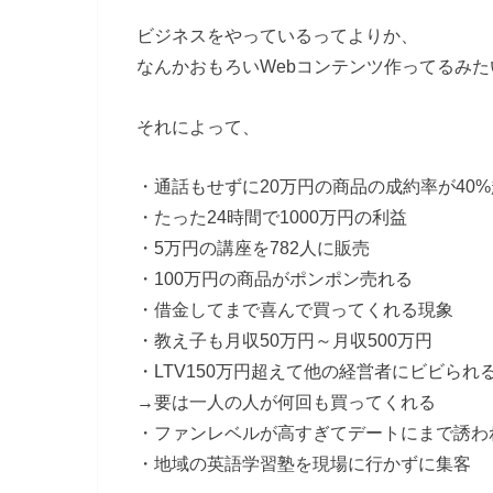
ビジネスをやっているってよりか、
なんかおもろいWebコンテンツ作ってるみ
それによって、
・通話もせずに20万円の商品の成約率が40
・たった24時間で1000万円の利益
・5万円の講座を782人に販売
・100万円の商品がポンポン売れる
・借金してまで喜んで買ってくれる現象
・教え子も月収50万円～月収500万円
・LTV150万円超えて他の経営者にビビられ
→要は一人の人が何回も買ってくれる
・ファンレベルが高すぎてデートにまで誘わ
・地域の英語学習塾を現場に行かずに集客