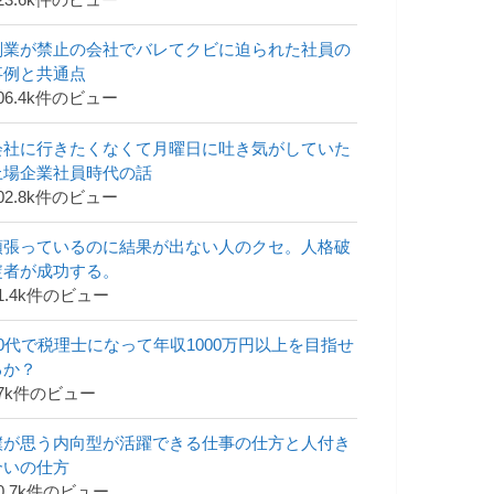
23.6k件のビュー
副業が禁止の会社でバレてクビに迫られた社員の
事例と共通点
06.4k件のビュー
会社に行きたくなくて月曜日に吐き気がしていた
上場企業社員時代の話
02.8k件のビュー
頑張っているのに結果が出ない人のクセ。人格破
綻者が成功する。
1.4k件のビュー
30代で税理士になって年収1000万円以上を目指せ
るか？
47k件のビュー
僕が思う内向型が活躍できる仕事の仕方と人付き
合いの仕方
0.7k件のビュー