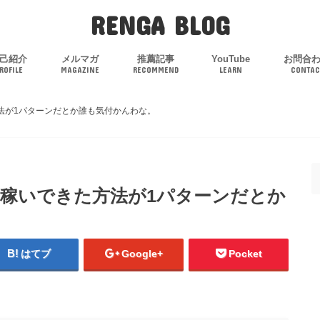
RENGA BLOG
己紹介
メルマガ
推薦記事
YouTube
お問合
ROFILE
MAGAZINE
RECOMMEND
LEARN
CONTAC
方法が1パターンだとか誰も気付かんわな。
わず稼いできた方法が1パターンだとか
はてブ
Google+
Pocket