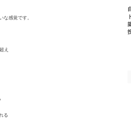
たいな感覚です。
%超え
る
れる