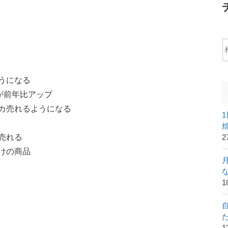
うになる
が前年比アップ
カ売れるようになる
売れる
2
けの商品
1