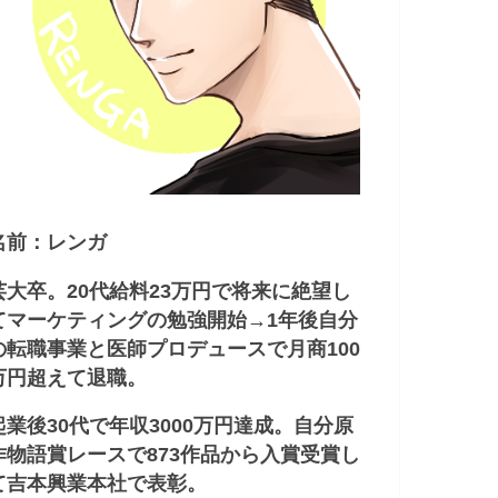
名前：レンガ
芸大卒。20代給料23万円で将来に絶望し
てマーケティングの勉強開始→1年後自分
の転職事業と医師プロデュースで月商100
万円超えて退職。
起業後30代で年収3000万円達成。自分原
作物語賞レースで873作品から入賞受賞し
て吉本興業本社で表彰。