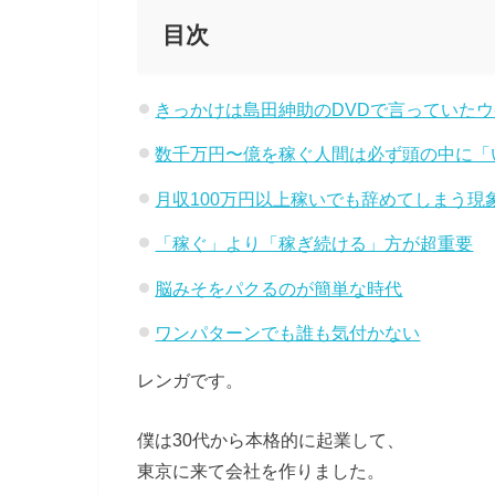
目次
きっかけは島田紳助のDVDで言っていた
数千万円〜億を稼ぐ人間は必ず頭の中に「
月収100万円以上稼いでも辞めてしまう現
「稼ぐ」より「稼ぎ続ける」方が超重要
脳みそをパクるのが簡単な時代
ワンパターンでも誰も気付かない
レンガです。
僕は30代から本格的に起業して、
東京に来て会社を作りました。