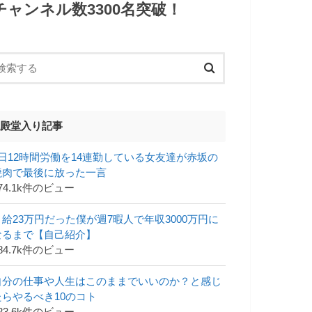
チャンネル数3300名突破！
殿堂入り記事
1日12時間労働を14連勤している女友達が赤坂の
焼肉で最後に放った一言
74.1k件のビュー
月給23万円だった僕が週7暇人で年収3000万円に
なるまで【自己紹介】
84.7k件のビュー
自分の仕事や人生はこのままでいいのか？と感じ
たらやるべき10のコト