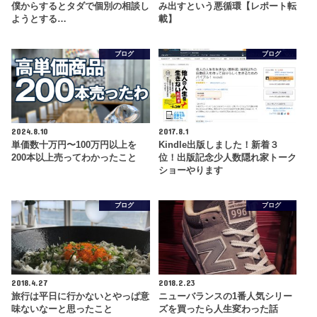
僕からするとタダで個別の相談し
み出すという悪循環【レポート転
ようとする…
載】
ブログ
ブログ
2024.8.10
2017.8.1
単価数十万円〜100万円以上を
Kindle出版しました！新着３
200本以上売ってわかったこと
位！出版記念少人数隠れ家トーク
ショーやります
ブログ
ブログ
2018.4.27
2018.2.23
旅行は平日に行かないとやっぱ意
ニューバランスの1番人気シリー
味ないなーと思ったこと
ズを買ったら人生変わった話