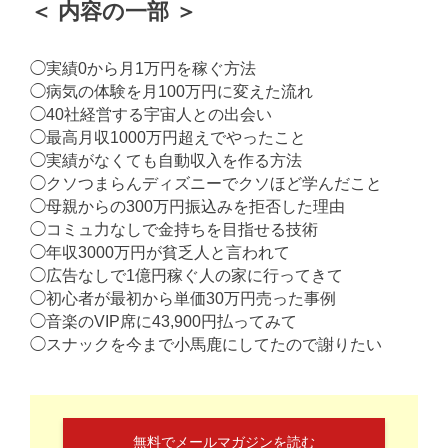
＜ 内容の一部 ＞
◯実績0から月1万円を稼ぐ方法
◯病気の体験を月100万円に変えた流れ
◯40社経営する宇宙人との出会い
◯最高月収1000万円超えでやったこと
◯実績がなくても自動収入を作る方法
◯クソつまらんディズニーでクソほど学んだこと
◯母親からの300万円振込みを拒否した理由
◯コミュ力なしで金持ちを目指せる技術
◯年収3000万円が貧乏人と言われて
◯広告なしで1億円稼ぐ人の家に行ってきて
◯初心者が最初から単価30万円売った事例
◯音楽のVIP席に43,900円払ってみて
◯スナックを今まで小馬鹿にしてたので謝りたい
無料でメールマガジンを読む