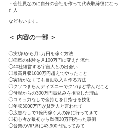
・会社員なのに自分の会社を作って代表取締役になっ
た人
などもいます。
＜ 内容の一部 ＞
◯実績0から月1万円を稼ぐ方法
◯病気の体験を月100万円に変えた流れ
◯40社経営する宇宙人との出会い
◯最高月収1000万円超えでやったこと
◯実績がなくても自動収入を作る方法
◯クソつまらんディズニーでクソほど学んだこと
◯母親からの300万円振込みを拒否した理由
◯コミュ力なしで金持ちを目指せる技術
◯年収3000万円が貧乏人と言われて
◯広告なしで1億円稼ぐ人の家に行ってきて
◯初心者が最初から単価30万円売った事例
◯音楽のVIP席に43,900円払ってみて