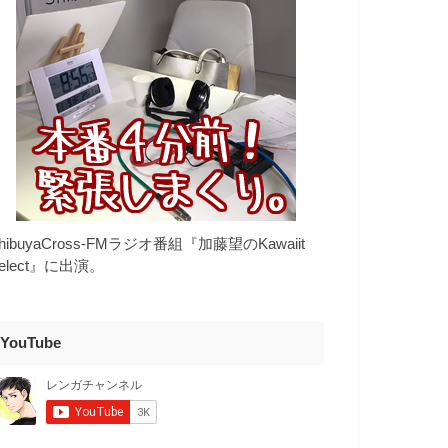
hibuyaCross-FMラジオ番組『加藤望のKawaiit
elect』に出演。
YouTube