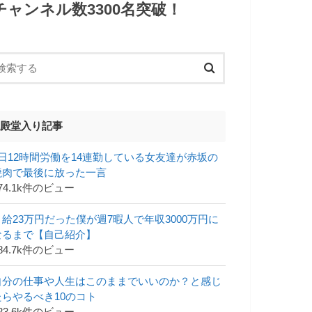
チャンネル数3300名突破！
殿堂入り記事
1日12時間労働を14連勤している女友達が赤坂の
焼肉で最後に放った一言
74.1k件のビュー
月給23万円だった僕が週7暇人で年収3000万円に
なるまで【自己紹介】
84.7k件のビュー
自分の仕事や人生はこのままでいいのか？と感じ
たらやるべき10のコト