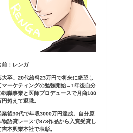
名前：レンガ
芸大卒。20代給料23万円で将来に絶望し
てマーケティングの勉強開始→1年後自分
の転職事業と医師プロデュースで月商100
万円超えて退職。
起業後30代で年収3000万円達成。自分原
作物語賞レースで873作品から入賞受賞し
て吉本興業本社で表彰。