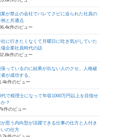
23.6k件のビュー
副業が禁止の会社でバレてクビに迫られた社員の
事例と共通点
06.4k件のビュー
会社に行きたくなくて月曜日に吐き気がしていた
上場企業社員時代の話
02.8k件のビュー
頑張っているのに結果が出ない人のクセ。人格破
綻者が成功する。
1.4k件のビュー
30代で税理士になって年収1000万円以上を目指せ
るか？
47k件のビュー
僕が思う内向型が活躍できる仕事の仕方と人付き
合いの仕方
0.7k件のビュー