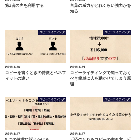
第3者の声を利用する
言葉の威力がどれくらい強力かを
知る
コピーライティング
コピーライティング
2014.6.16
2014.6.19
コピーを書くときの特徴とベネフ
コピーライティングで知っておく
ィットの違い
べき簡単に人を動かせてしまう原
理
コピーライティング
コピーライティング
2014.6.17
2014.6.17
9 つの欲求に訴えかける
反応のとれるコピーの書き方、反