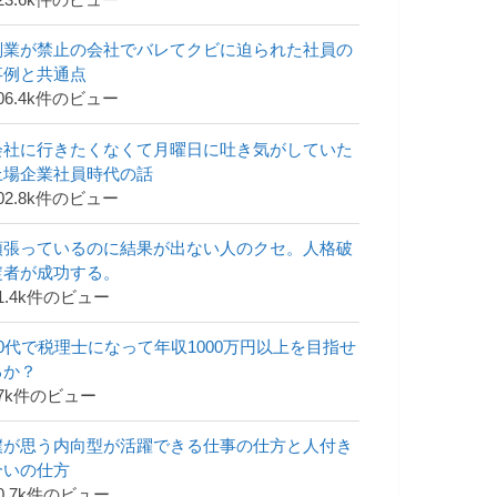
23.6k件のビュー
副業が禁止の会社でバレてクビに迫られた社員の
事例と共通点
06.4k件のビュー
会社に行きたくなくて月曜日に吐き気がしていた
上場企業社員時代の話
02.8k件のビュー
頑張っているのに結果が出ない人のクセ。人格破
綻者が成功する。
1.4k件のビュー
30代で税理士になって年収1000万円以上を目指せ
るか？
47k件のビュー
僕が思う内向型が活躍できる仕事の仕方と人付き
合いの仕方
0.7k件のビュー