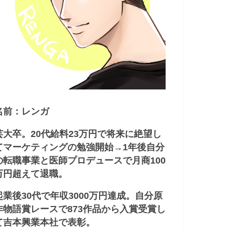
名前：レンガ
芸大卒。20代給料23万円で将来に絶望し
てマーケティングの勉強開始→1年後自分
の転職事業と医師プロデュースで月商100
万円超えて退職。
起業後30代で年収3000万円達成。自分原
作物語賞レースで873作品から入賞受賞し
て吉本興業本社で表彰。