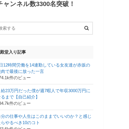
チャンネル数3300名突破！
殿堂入り記事
1日12時間労働を14連勤している女友達が赤坂の
焼肉で最後に放った一言
74.1k件のビュー
月給23万円だった僕が週7暇人で年収3000万円に
なるまで【自己紹介】
84.7k件のビュー
自分の仕事や人生はこのままでいいのか？と感じ
たらやるべき10のコト