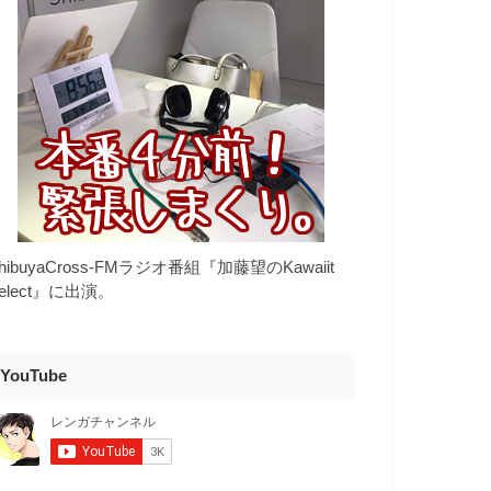
hibuyaCross-FMラジオ番組『加藤望のKawaiit
elect』に出演。
YouTube