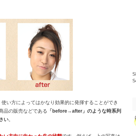
S
S
、使い方によってはかなり効果的に発揮することができ
商品の販売などである
「before→after」のような時系列
さい
。
たい方向に向かった先の状態
です。例えば、上の写真は