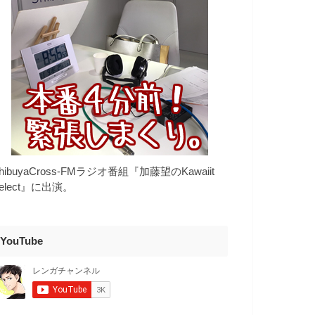
hibuyaCross-FMラジオ番組『加藤望のKawaiit
elect』に出演。
YouTube