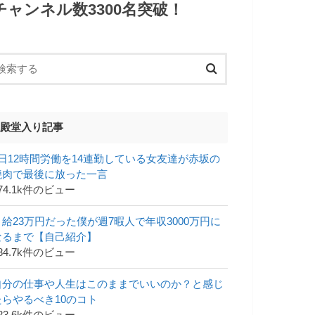
チャンネル数3300名突破！
殿堂入り記事
1日12時間労働を14連勤している女友達が赤坂の
焼肉で最後に放った一言
74.1k件のビュー
月給23万円だった僕が週7暇人で年収3000万円に
なるまで【自己紹介】
84.7k件のビュー
自分の仕事や人生はこのままでいいのか？と感じ
たらやるべき10のコト