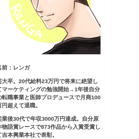
名前：レンガ
芸大卒。20代給料23万円で将来に絶望し
てマーケティングの勉強開始→1年後自分
の転職事業と医師プロデュースで月商100
万円超えて退職。
起業後30代で年収3000万円達成。自分原
作物語賞レースで873作品から入賞受賞し
て吉本興業本社で表彰。