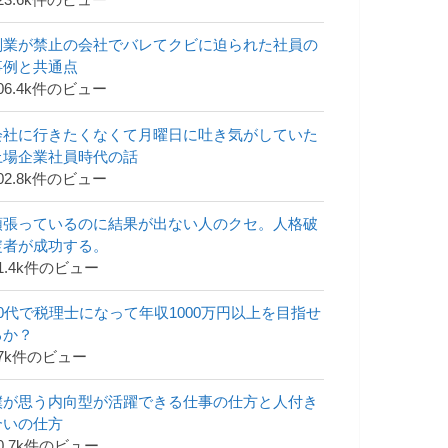
23.6k件のビュー
副業が禁止の会社でバレてクビに迫られた社員の
事例と共通点
06.4k件のビュー
会社に行きたくなくて月曜日に吐き気がしていた
上場企業社員時代の話
02.8k件のビュー
頑張っているのに結果が出ない人のクセ。人格破
綻者が成功する。
1.4k件のビュー
30代で税理士になって年収1000万円以上を目指せ
るか？
47k件のビュー
僕が思う内向型が活躍できる仕事の仕方と人付き
合いの仕方
0.7k件のビュー