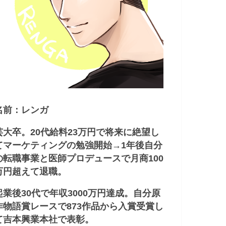
名前：レンガ
芸大卒。20代給料23万円で将来に絶望し
てマーケティングの勉強開始→1年後自分
の転職事業と医師プロデュースで月商100
万円超えて退職。
起業後30代で年収3000万円達成。自分原
作物語賞レースで873作品から入賞受賞し
て吉本興業本社で表彰。