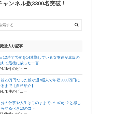
チャンネル数3300名突破！
殿堂入り記事
1日12時間労働を14連勤している女友達が赤坂の
焼肉で最後に放った一言
74.1k件のビュー
月給23万円だった僕が週7暇人で年収3000万円に
なるまで【自己紹介】
84.7k件のビュー
自分の仕事や人生はこのままでいいのか？と感じ
たらやるべき10のコト