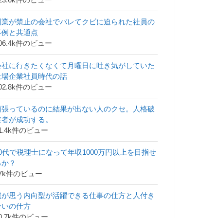
23.6k件のビュー
副業が禁止の会社でバレてクビに迫られた社員の
事例と共通点
06.4k件のビュー
会社に行きたくなくて月曜日に吐き気がしていた
上場企業社員時代の話
02.8k件のビュー
頑張っているのに結果が出ない人のクセ。人格破
綻者が成功する。
1.4k件のビュー
30代で税理士になって年収1000万円以上を目指せ
るか？
47k件のビュー
僕が思う内向型が活躍できる仕事の仕方と人付き
合いの仕方
0.7k件のビュー