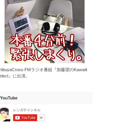
hibuyaCross-FMラジオ番組『加藤望のKawaiit
elect』に出演。
YouTube