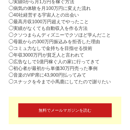
◯実績0から月1万円を稼ぐ方法
◯病気の体験を月100万円に変えた流れ
◯40社経営する宇宙人との出会い
◯最高月収1000万円超えでやったこと
◯実績がなくても自動収入を作る方法
◯クソつまらんディズニーでクソほど学んだこと
◯母親からの300万円振込みを拒否した理由
◯コミュ力なしで金持ちを目指せる技術
◯年収3000万円が貧乏人と言われて
◯広告なしで1億円稼ぐ人の家に行ってきて
◯初心者が最初から単価30万円売った事例
◯音楽のVIP席に43,900円払ってみて
◯スナックを今まで小馬鹿にしてたので謝りたい
無料でメールマガジンを読む