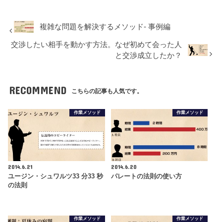
複雑な問題を解決するメソッド- 事例編
交渉したい相手を動かす方法。なぜ初めて会った人
と交渉成立したか？
RECOMMEND
こちらの記事も人気です。
作業メソッド
作業メソッド
2014.6.21
2014.6.20
ユージン・シュワルツ33 分33 秒
パレートの法則の使い方
の法則
作業メソッド
作業メソッド